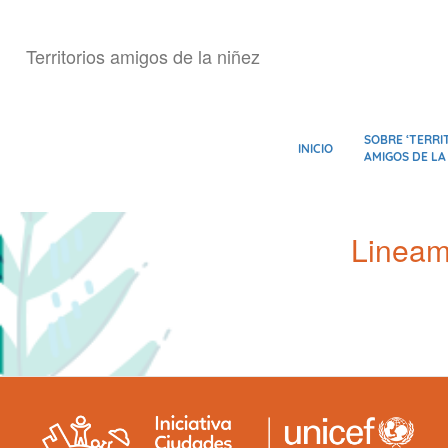
Pasar
al
Territorios amigos de la niñez
contenido
principal
SOBRE ‘TERRI
INICIO
AMIGOS DE LA
Lineam