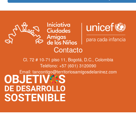
Contacto
Cl. 72 # 10-71 piso 11, Bogotá, D.C., Colombia
Teléfono: +57 (601) 3120090
Email: tancontigo@territoriosamigosdelaninez.com