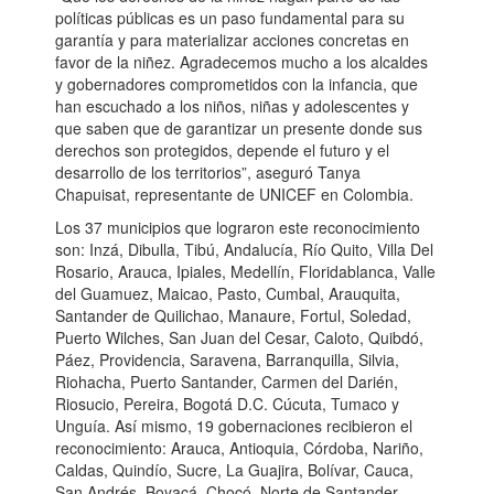
políticas públicas es un paso fundamental para su
garantía y para materializar acciones concretas en
favor de la niñez. Agradecemos mucho a los alcaldes
y gobernadores comprometidos con la infancia, que
han escuchado a los niños, niñas y adolescentes y
que saben que de garantizar un presente donde sus
derechos son protegidos, depende el futuro y el
desarrollo de los territorios”, aseguró Tanya
Chapuisat, representante de UNICEF en Colombia.
Los 37 municipios que lograron este reconocimiento
son: Inzá, Dibulla, Tibú, Andalucía, Río Quito, Villa Del
Rosario, Arauca, Ipiales, Medellín, Floridablanca, Valle
del Guamuez, Maicao, Pasto, Cumbal, Arauquita,
Santander de Quilichao, Manaure, Fortul, Soledad,
Puerto Wilches, San Juan del Cesar, Caloto, Quibdó,
Páez, Providencia, Saravena, Barranquilla, Silvia,
Riohacha, Puerto Santander, Carmen del Darién,
Riosucio, Pereira, Bogotá D.C. Cúcuta, Tumaco y
Unguía. Así mismo, 19 gobernaciones recibieron el
reconocimiento: Arauca, Antioquia, Córdoba, Nariño,
Caldas, Quindío, Sucre, La Guajira, Bolívar, Cauca,
San Andrés, Boyacá, Chocó, Norte de Santander,