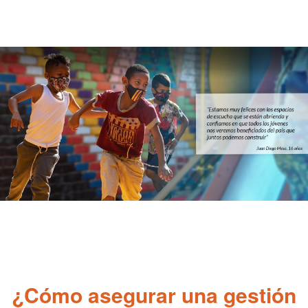
Pasar
al
contenido
principal
¿Cómo asegurar una gestión