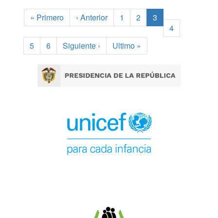
Paginación
Primera
« Primero
Página
‹ Anterior
Page
1
Page
2
Página
3
página
anterior
actual
Page
4
Page
5
Page
6
Siguiente
Siguiente ›
Última
Ultimo »
página
página