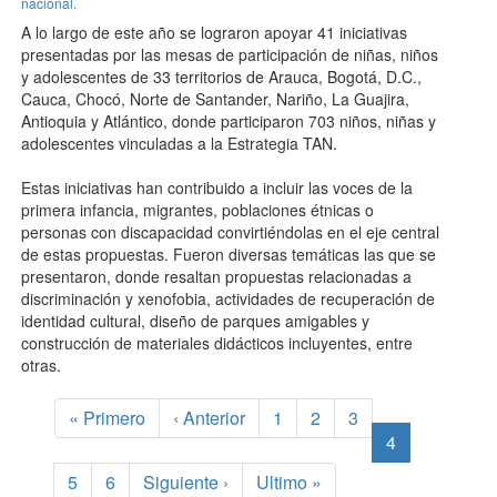
nacional.
A lo largo de este año se lograron apoyar 41 iniciativas
presentadas por las mesas de participación de niñas, niños
y adolescentes de 33 territorios de Arauca, Bogotá, D.C.,
Cauca, Chocó, Norte de Santander, Nariño, La Guajira,
Antioquia y Atlántico, donde participaron 703 niños, niñas y
adolescentes vinculadas a la Estrategia TAN.
Estas iniciativas han contribuido a incluir las voces de la
primera infancia, migrantes, poblaciones étnicas o
personas con discapacidad convirtiéndolas en el eje central
de estas propuestas. Fueron diversas temáticas las que se
presentaron, donde resaltan propuestas relacionadas a
discriminación y xenofobia, actividades de recuperación de
identidad cultural, diseño de parques amigables y
construcción de materiales didácticos incluyentes, entre
otras.
Paginación
Primera
« Primero
Página
‹ Anterior
Page
1
Page
2
Page
3
página
anterior
Página
4
actual
Page
5
Page
6
Siguiente
Siguiente ›
Última
Ultimo »